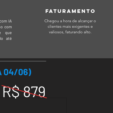
FATURAMENTO
 com IA
Chegou a hora de alcançar o
clientes mais exigentes e
eso com
valiosos, faturando alto.
de que
do até
A 04/06)
R$ 879