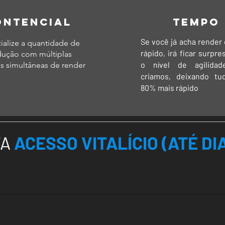
ONTENCIAL
tempo
Se você já acha render
ialize a quantidade de
rápido, irá ficar surpr
ução com múltiplas
o nível de agilida
s simultâneas de render
criamos, deixando tu
80% mais rápido
A
ACESSO VITALÍCIO (ATÉ DI