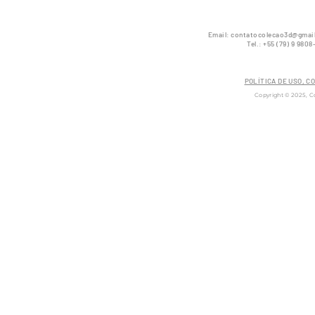
Email:
contatocolecao3d@gmai
Tel.: +55 (79) 9 980
POLÍTICA DE USO, 
Copyright © 2025, C