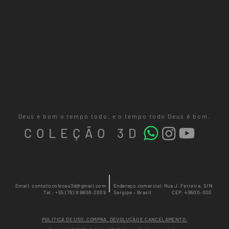
Deus é bom o tempo todo, e o tempo todo Deus é bom.
COLEÇÃO 3D
Email:
contatocolecao3d@gmail.com
Endereço comercial: Rua J. Ferreira, S/N
Tel.: +55 (79) 9 9808-2009
Sergipe - Brasil CEP: 49500-000
POLÍTICA DE USO, COMPRA, DEVOLUÇÃO E CANCELAMENTO: